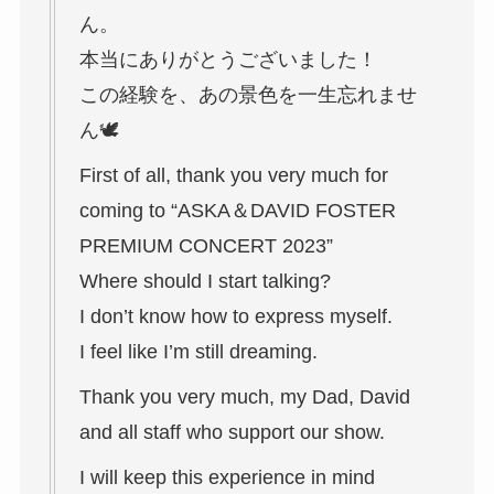
ん。
本当にありがとうございました！
この経験を、あの景色を一生忘れませ
ん🕊
First of all, thank you very much for
coming to “ASKA＆DAVID FOSTER
PREMIUM CONCERT 2023”
Where should I start talking?
I don’t know how to express myself.
I feel like I’m still dreaming.
Thank you very much, my Dad, David
and all staff who support our show.
I will keep this experience in mind