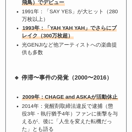
飛鳥）でデビュー
1991年：「SAY YES」が大ヒット（280
万枚以上）
1993年：「YAH YAH YAH」でさらにブ
レイク（300万枚超）
光GENJIなど他アーティストへの楽曲提
供も多数
🔹 停滞〜事件の発覚（2000〜2016）
2009年：CHAGE and ASKAが活動休止
2014年：覚醒剤取締法違反で逮捕（懲
役3年・執行猶予4年）ファンに衝撃を与
えるが、後に「人生を変えた転機だっ
た」とも語る