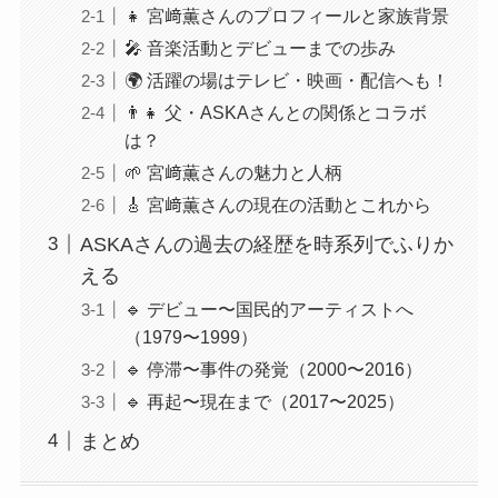
👧 宮﨑薫さんのプロフィールと家族背景
🎤 音楽活動とデビューまでの歩み
🌍 活躍の場はテレビ・映画・配信へも！
👨‍👧 父・ASKAさんとの関係とコラボ
は？
🌱 宮﨑薫さんの魅力と人柄
🎸 宮﨑薫さんの現在の活動とこれから
ASKAさんの過去の経歴を時系列でふりか
える
🔹 デビュー〜国民的アーティストへ
（1979〜1999）
🔹 停滞〜事件の発覚（2000〜2016）
🔹 再起〜現在まで（2017〜2025）
まとめ