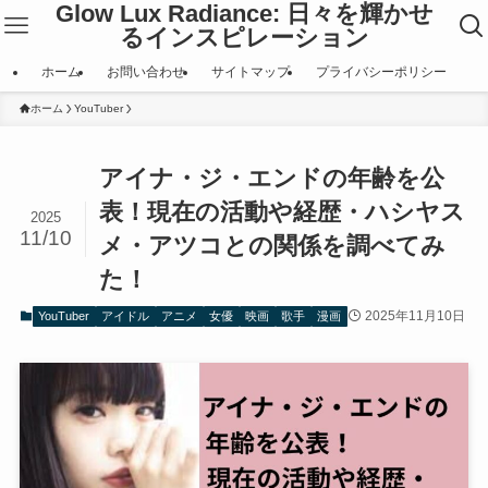
Glow Lux Radiance: 日々を輝かせ
るインスピレーション
ホーム
お問い合わせ
サイトマップ
プライバシーポリシー
ホーム
YouTuber
アイナ・ジ・エンドの年齢を公
表！現在の活動や経歴・ハシヤス
2025
11/10
メ・アツコとの関係を調べてみ
た！
2025年11月10日
YouTuber
アイドル
アニメ
女優
映画
歌手
漫画