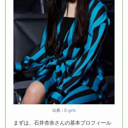
出典：
E-girls
まずは、石井杏奈さんの基本プロフィール