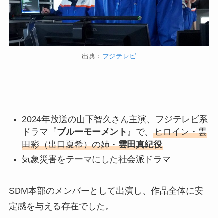
出典：
フジテレビ
2024年放送の山下智久さん主演、フジテレビ系
ドラマ『
ブルーモーメント
』で、
ヒロイン・雲
田彩（出口夏希）の姉・
雲田真紀役
気象災害をテーマにした社会派ドラマ
SDM本部のメンバーとして出演し、作品全体に安
定感を与える存在でした。