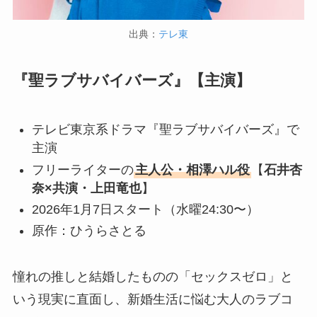
出典：
テレ東
『聖ラブサバイバーズ』【主演】
テレビ東京系ドラマ『聖ラブサバイバーズ』で
主演
フリーライターの
主人公・相澤ハル役
【
石井杏
奈×共演・上田竜也
】
2026年1月7日スタート（水曜24:30〜）
原作：ひうらさとる
憧れの推しと結婚したものの「セックスゼロ」と
いう現実に直面し、新婚生活に悩む大人のラブコ