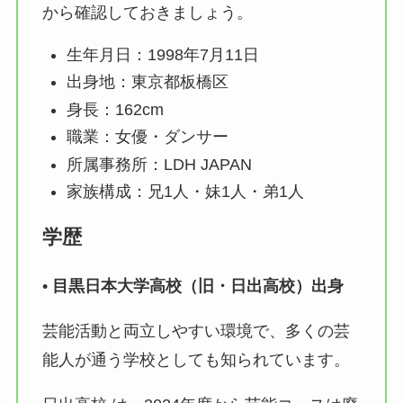
から確認しておきましょう。
生年月日：1998年7月11日
出身地：東京都板橋区
身長：162cm
職業：女優・ダンサー
所属事務所：LDH JAPAN
家族構成：兄1人・妹1人・弟1人
学歴
•
目黒日本大学高校（旧・日出高校）出身
芸能活動と両立しやすい環境で、多くの芸
能人が通う学校としても知られています。