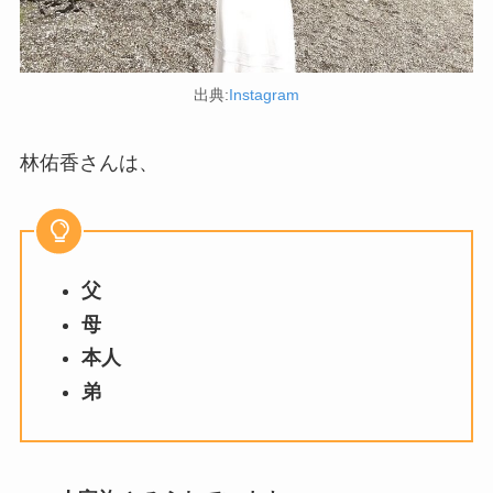
出典:
Instagram
林佑香さんは、
父
母
本人
弟