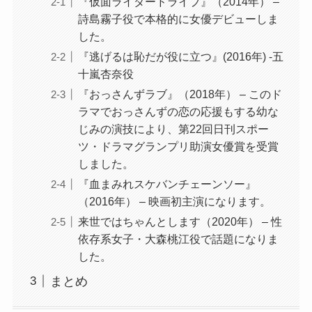
『仮面ライダードライブ』（2014年） –
詩島霧子役で本格的に女優デビューしま
した。
『逃げるは恥だが役に立つ』(2016年) -五
十嵐杏奈役
『おっさんずラブ』（2018年） – このド
ラマでおっさんずの恋の応援もする幼な
じみの演技により、第22回日刊スポー
ツ・ドラマグランプリ助演女優賞を受賞
しました。
『血まみれスケバンチェーンソー』
（2016年） – 映画初主演になります。
来世ではちゃんとします（2020年） – 性
依存系女子・大森桃江役で話題になりま
した。
まとめ