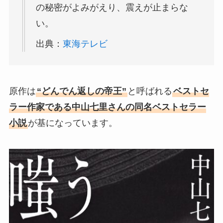
の秘密がよみがえり、震えが止まらな
い。
出典：
東海テレビ
原作は
“どんでん返しの帝王”
と呼ばれる
ベストセ
ラー作家である中山七里さんの同名ベストセラー
小説
が基になっています。