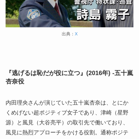
出典：
X
『逃げるは恥だが役に立つ』(2016年) -五十嵐
杏奈役
内田理央さんが演じていた五十嵐杏奈は、とにか
くめげない超ポジティブ女子であり、津崎（星野
源）と風見（大谷亮平）の取引先で働いており、
風見に熱烈アプローチをかける役割。通称ポジテ