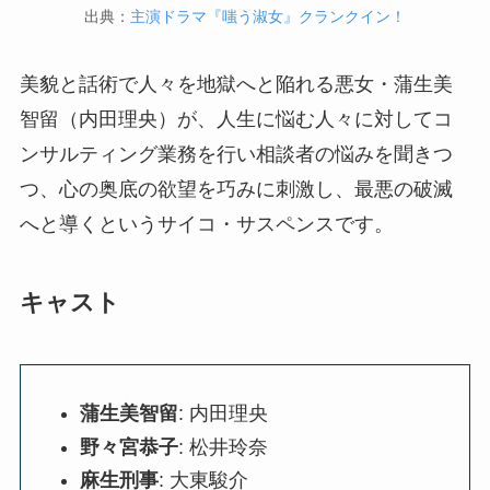
出典：
主演ドラマ『嗤う淑女』クランクイン！
美貌と話術で人々を地獄へと陥れる悪女・蒲生美
智留（内田理央）が、人生に悩む人々に対してコ
ンサルティング業務を行い相談者の悩みを聞きつ
つ、心の奥底の欲望を巧みに刺激し、最悪の破滅
へと導くというサイコ・サスペンスです。
キャスト
蒲生美智留
: 内田理央
野々宮恭子
: 松井玲奈
麻生刑事
: 大東駿介