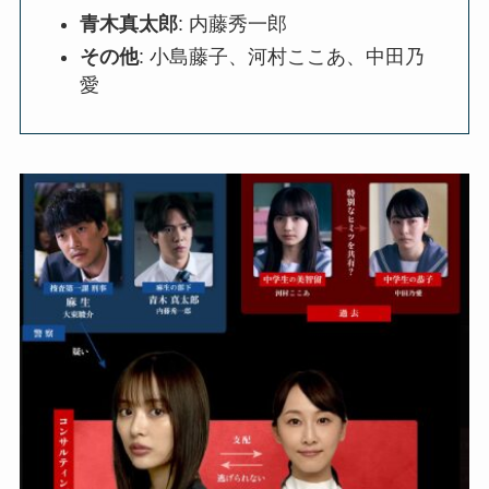
青木真太郎
: 内藤秀一郎
その他
: 小島藤子、河村ここあ、中田乃
愛