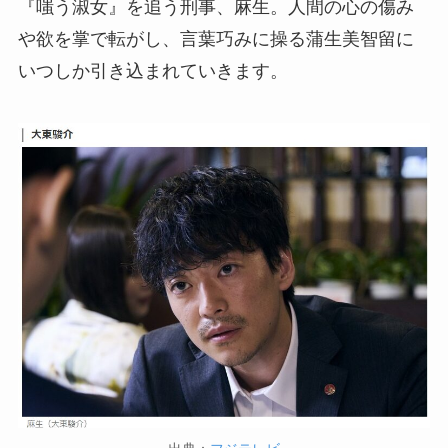
『嗤う淑女』を追う刑事、麻生。人間の心の傷み
や欲を掌で転がし、言葉巧みに操る蒲生美智留に
いつしか引き込まれていきます。