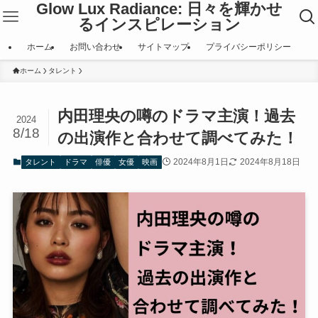
Glow Lux Radiance: 日々を輝かせ
るインスピレーション
ホーム
お問い合わせ
サイトマップ
プライバシーポリシー
ホーム
タレント
内田理央の噂のドラマ主演！過去
2024
8/18
の出演作と合わせて調べてみた！
2024年8月1日
2024年8月18日
タレント
ドラマ
俳優
女優
映画