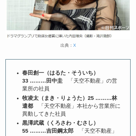
出典：
X
春田創一（はるた・そういち）
33 ………田中圭
「天空不動産」の営
業所の社員
牧凌太（まき・りょうた）25 ………林
遣都
「天空不動産」本社から営業所に
異動してきた社員
黒澤武蔵（くろさわ・むさし）
55 ………吉田鋼太郎
「天空不動産」