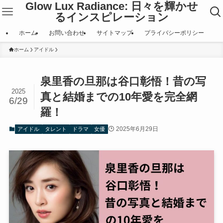
Glow Lux Radiance: 日々を輝かせ
るインスピレーション
ホーム
お問い合わせ
サイトマップ
プライバシーポリシー
ホーム
アイドル
泉里香の旦那は谷口彰悟！昔の写
2025
真と結婚までの10年愛を完全網
6/29
羅！
2025年6月29日
アイドル
タレント
ドラマ
女優