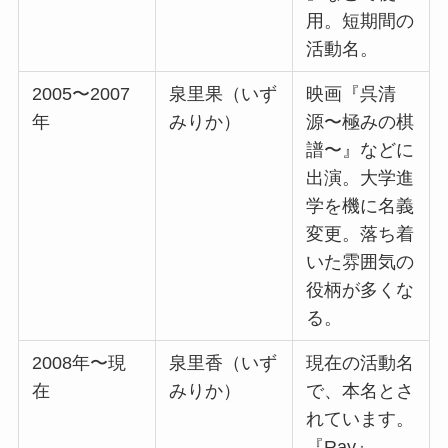
用。短期間の
活動名。
2005〜2007
泉里果（いず
映画『呉清
年
みりか）
源〜極みの棋
譜〜』などに
出演。大学進
学を機に名義
変更。落ち着
いた雰囲気の
役柄が多くな
る。
2008年〜現
泉里香（いず
現在の活動名
在
みりか）
で、本名とさ
れています。
『Ray』