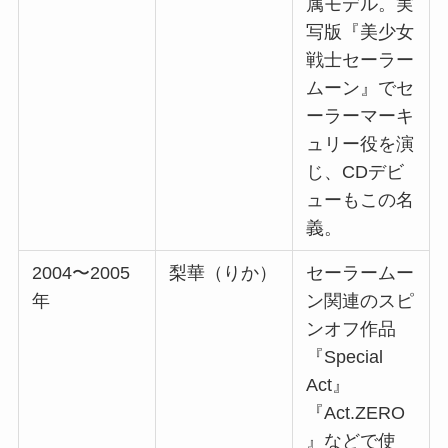
属モデル。実
写版『美少女
戦士セーラー
ムーン』でセ
ーラーマーキ
ュリー役を演
じ、CDデビ
ューもこの名
義。
2004〜2005
梨華（りか）
セーラームー
年
ン関連のスピ
ンオフ作品
『Special
Act』
『Act.ZERO
』などで使