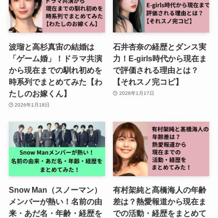
波瑠と高杉真宙の結婚は
石井杏奈の経歴とダンス実
「ゲーム婚」！ドラマ共演
力！E-girls時代から現在ま
から現在までの馴れ初めを
で評価される理由とは？
時系列でまとめてみた【わ
【それスノ完コピ】
たしのお嫁くん】
2026年1月17日
2026年1月18日
Snow Man（スノーマン）
有村架純と髙橋海人の年齢
メンバーが熱い！名前の由
差は？熱愛報道から現在ま
来・あだ名・年齢・経歴を
での活動・経歴をまとめて