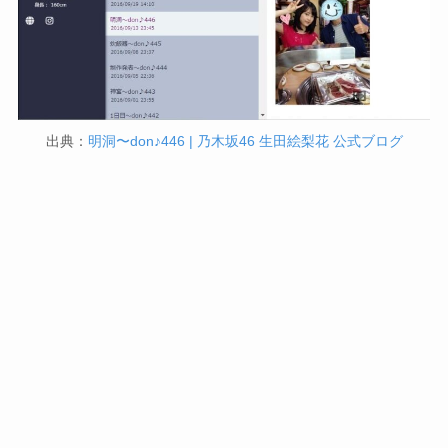
出典：
明洞〜don♪446 | 乃木坂46 生田絵梨花 公式ブログ