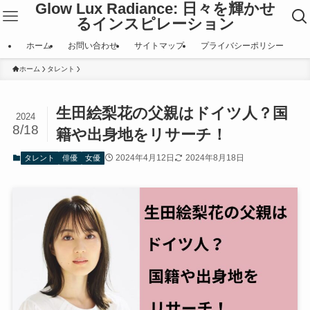
Glow Lux Radiance: 日々を輝かせ
るインスピレーション
ホーム
お問い合わせ
サイトマップ
プライバシーポリシー
ホーム
タレント
生田絵梨花の父親はドイツ人？国
2024
8/18
籍や出身地をリサーチ！
2024年4月12日
2024年8月18日
タレント
俳優
女優