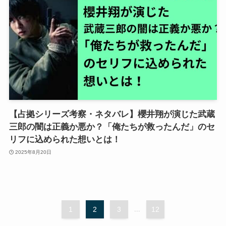
【占拠シリーズ考察・ネタバレ】櫻井翔が演じた武蔵
三郎の闇は正義か悪か？「俺たちが救ったんだ」のセ
リフに込められた想いとは！
2025年8月20日
1
2
3
...
12